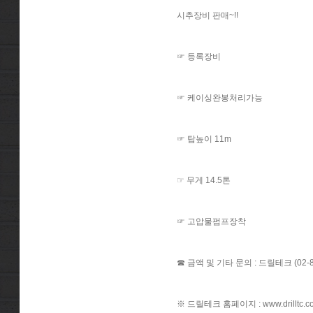
시추장비 판매~!!
​☞ 등록장비
​☞ 케이싱완봉처리가능
​☞ 탑높이 11m
​☞ 무게 14.5톤
​☞ 고압물펌프장착
☎ 금액 및 기타 문의 : 드릴테크 (02-80
※ 드릴테크 홈페이지 :
www.drilltc.