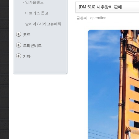
- 인가솔랜드
[DM 516] 시추장비 판매
- 아트라스 콥코
글쓴이 :
operation
- 술에어 / 시카고뉴메틱
롯드
트리콘비트
기타