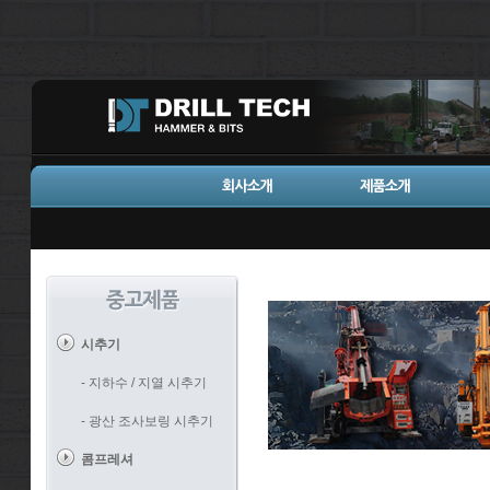
시추기
- 지하수 / 지열 시추기
- 광산 조사보링 시추기
콤프레셔