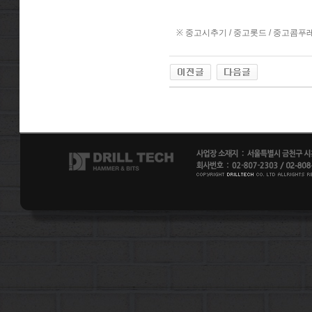
※ 중고시추기 / 중고롯드 / 중고콤푸레