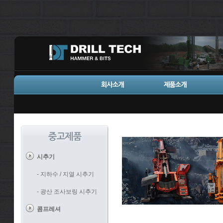
시추기
- 지하수 / 지열 시추기
- 광산 조사보링 시추기
콤프레셔