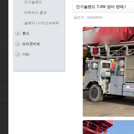
- 인가솔랜드
인가솔랜드 T-4W 장비 판매.!
- 아트라스 콥코
글쓴이 :
operation
- 술에어 / 시카고뉴메틱
롯드
트리콘비트
기타