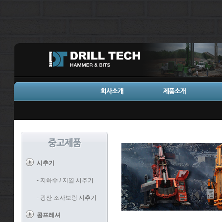
시추기
- 지하수 / 지열 시추기
- 광산 조사보링 시추기
콤프레셔