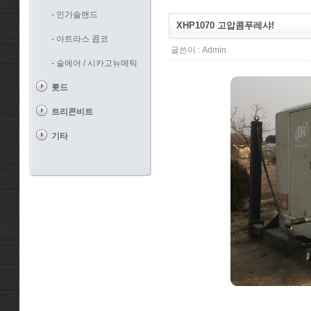
- 인가솔랜드
XHP1070 고압콤푸레샤!
- 아트라스 콥코
글쓴이 :
Admin
- 술에어 / 시카고뉴메틱
롯드
트리콘비트
기타