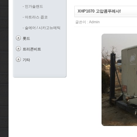
- 인가솔랜드
XHP1070 고압콤푸레샤!
- 아트라스 콥코
글쓴이 :
Admin
- 술에어 / 시카고뉴메틱
롯드
트리콘비트
기타