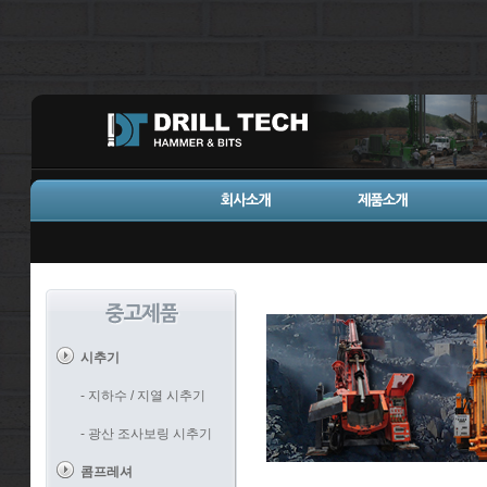
시추기
- 지하수 / 지열 시추기
- 광산 조사보링 시추기
콤프레셔