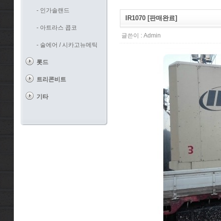
- 인가솔랜드
IR1070 [판매완료]
- 아트라스 콥코
글쓴이 :
Admin
- 술에어 / 시카고뉴메틱
롯드
트리콘비트
기타