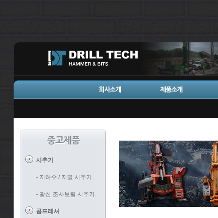
시추기
- 지하수 / 지열 시추기
- 광산 조사보링 시추기
콤프레셔