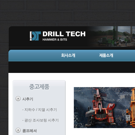
시추기
- 지하수 / 지열 시추기
- 광산 조사보링 시추기
콤프레셔