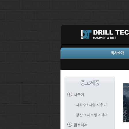
시추기
- 지하수 / 지열 시추기
- 광산 조사보링 시추기
콤프레셔