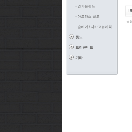
- 인가솔랜드
I
- 아트라스 콥코
글쓴
- 술에어 / 시카고뉴메틱
롯드
트리콘비트
기타