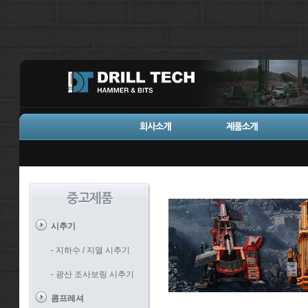
시추기
- 지하수 / 지열 시추기
- 광산 조사보링 시추기
콤프레셔