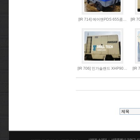
[IR 714] 에어맨PDS 655콤…
[IR
[IR 706] 인가솔랜드 XHP90…
[IR