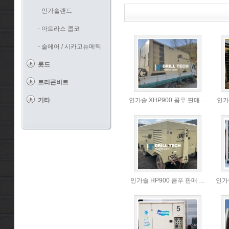
- 인가솔랜드
- 아트라스 콥코
- 술에어 / 시카고뉴메틱
롯드
트리콘비트
기타
인가솔 XHP900 콤푸 판매…
인가
인가솔 HP900 콤푸 판매 …
인가