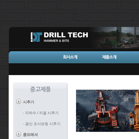
시추기
- 지하수 / 지열 시추기
- 광산 조사보링 시추기
콤프레셔