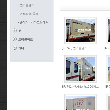
- 인가솔랜드
- 아트라스 콥코
- 술에어 / 시카고뉴메틱
롯드
트리콘비트
기타
[IR 745] 인가솔랜드 1100 …
[IR
[IR 741] 인가솔랜드900장…
[IR