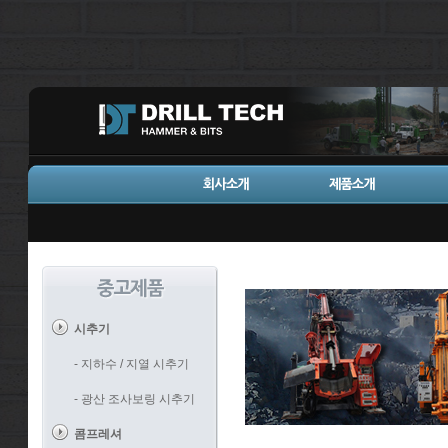
시추기
- 지하수 / 지열 시추기
- 광산 조사보링 시추기
콤프레셔