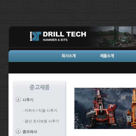
시추기
- 지하수 / 지열 시추기
- 광산 조사보링 시추기
콤프레셔