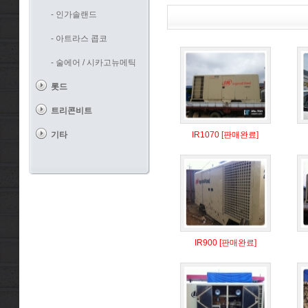
- 인가솔랜드
- 아트라스 콥코
- 술에어 / 시카고뉴메틱
롯드
트리콘비트
기타
IR1070 [판매완료]
IR900 [판매완료]