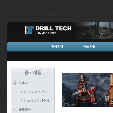
시추기
- 지하수 / 지열 시추기
- 광산 조사보링 시추기
콤프레셔