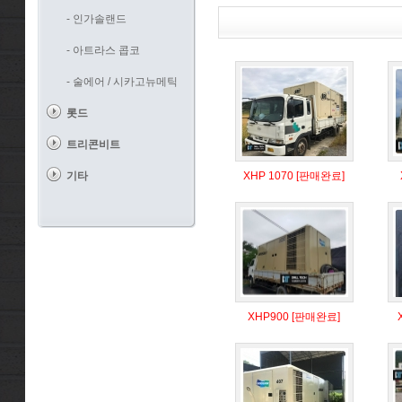
- 인가솔랜드
- 아트라스 콥코
- 술에어 / 시카고뉴메틱
롯드
트리콘비트
기타
XHP 1070 [판매완료]
XHP900 [판매완료]