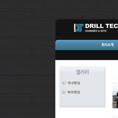
국내현장
해외현장