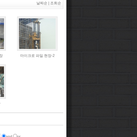
날짜순
|
조회순
현장
마이크로 파일 현장-2
장
and
or